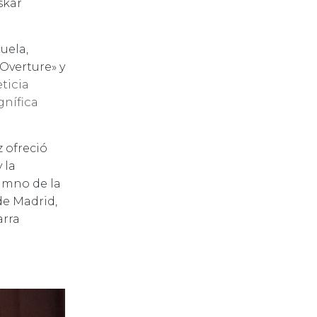
skar
uela,
«Overture» y
ticia
gnífica
 ofreció
 la
lumno de la
de Madrid,
arra