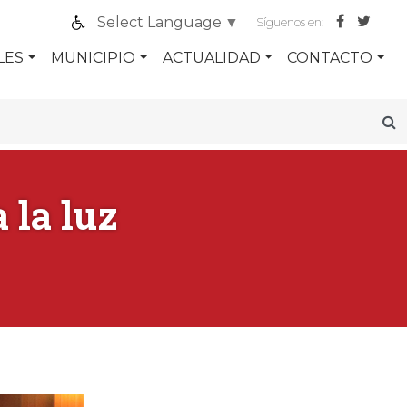
Select Language
▼
Síguenos en:
LES
MUNICIPIO
ACTUALIDAD
CONTACTO
 la luz