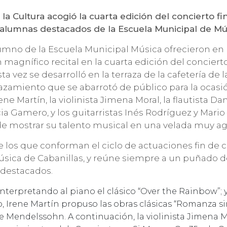
 la Cultura acogió la cuarta edición del concierto fi
alumnas destacados de la Escuela Municipal de Mú
umno de la Escuela Municipal Música ofrecieron en
n magnífico recital en la cuarta edición del conciert
sta vez se desarrolló en la terraza de la cafetería de l
zamiento que se abarrotó de público para la ocasió
ene Martín, la violinista Jimena Moral, la flautista Da
cia Gamero, y los guitarristas Inés Rodríguez y Mario
de mostrar su talento musical en una velada muy ag
e los que conforman el ciclo de actuaciones fin de c
sica de Cabanillas, y reúne siempre a un puñado d
destacados.
 interpretando al piano el clásico “Over the Rainbow”; y 
 I
rene Martín propuso las obras clásicas “Romanza si
, de Mendelssohn.
A continuación, la violinista
Jimena M