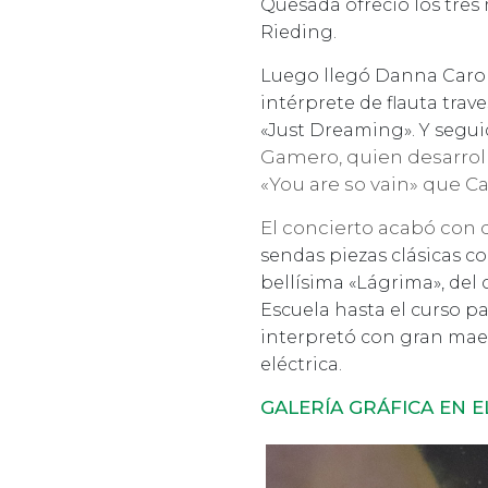
Quesada ofreció los tres
Rieding.
Luego llegó
Danna Carola
intérprete de flauta trav
«Just Dreaming». Y segu
Gamero, quien desarroll
«You are so vain» que Ca
El concierto acabó con 
sendas piezas clásicas co
bellísima «Lágrima», del
Escuela hasta el curso p
interpretó con gran maest
eléctrica.
GALERÍA GRÁFICA EN 