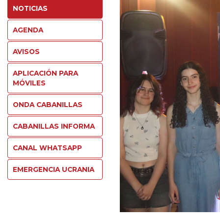
NOTICIAS
AGENDA
AVISOS
APLICACIÓN PARA
MÓVILES
ONDA CABANILLAS
CABANILLAS INFORMA
CANAL WHATSAPP
EMERGENCIA UCRANIA