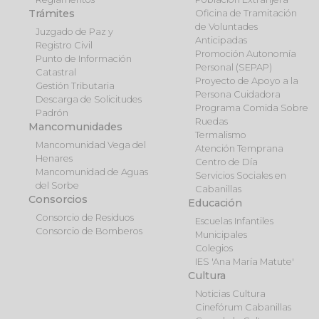
Trámites
Oficina de Tramitación
de Voluntades
Juzgado de Paz y
Anticipadas
Registro Civil
Promoción Autonomía
Punto de Información
Personal (SEPAP)
Catastral
Proyecto de Apoyo a la
Gestión Tributaria
Persona Cuidadora
Descarga de Solicitudes
Programa Comida Sobre
Padrón
Ruedas
Mancomunidades
Termalismo
Mancomunidad Vega del
Atención Temprana
Henares
Centro de Día
Mancomunidad de Aguas
Servicios Sociales en
del Sorbe
Cabanillas
Consorcios
Educación
Consorcio de Residuos
Escuelas Infantiles
Consorcio de Bomberos
Municipales
Colegios
IES 'Ana María Matute'
Cultura
Noticias Cultura
Cinefórum Cabanillas