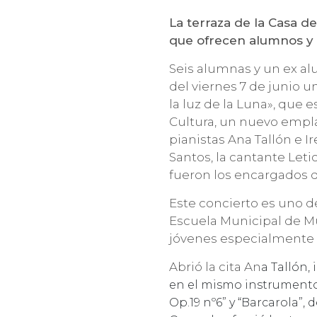
La terraza de la Casa de
que ofrecen alumnos y 
Seis alumnas y un ex al
del viernes 7 de junio u
la luz de la Luna», que e
Cultura, un nuevo empla
pianistas Ana Tallón e Ir
Santos, la cantante Leti
fueron los encargados 
Este concierto es uno d
Escuela Municipal de Mú
jóvenes especialmente 
Abrió la cita An
a Tallón,
en el mismo instrumento,
Op.19 nº6” y “Barcarola”