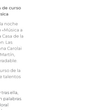
n de curso
sica
 la noche
o «Música a
a Casa de la
n. Las
nna Carolai
 Martín,
radable.
urso de la
e talentos
tras ella,
n palabras.
oral