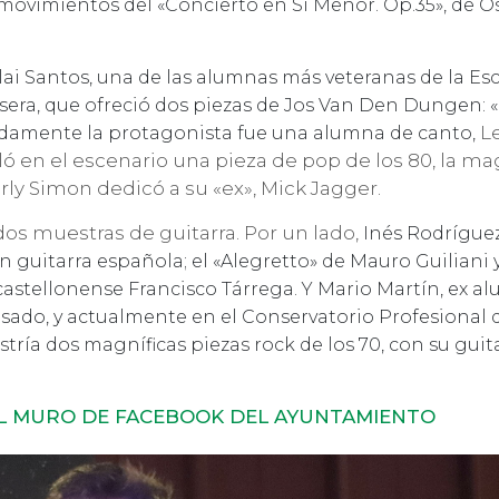
 movimientos del «Concierto en Si Menor. Op.35», de O
i Santos, una de las alumnas más veteranas de la Esc
esera, que ofreció dos piezas de Jos Van Den Dungen: 
Le
idamente la protagonista fue una alumna de canto,
ó en el escenario una pieza de pop de los 80, la ma
rly Simon dedicó a su «ex», Mick Jagger.
dos muestras de guitarra. Por un lado,
Inés Rodríguez
n guitarra española; el «Alegretto» de Mauro Guiliani y
 castellonense Francisco Tárrega. Y
Mario Martín, ex a
asado, y actualmente en el Conservatorio Profesional 
ría dos magníficas piezas rock de los 70, con su guit
EL MURO DE FACEBOOK DEL AYUNTAMIENTO