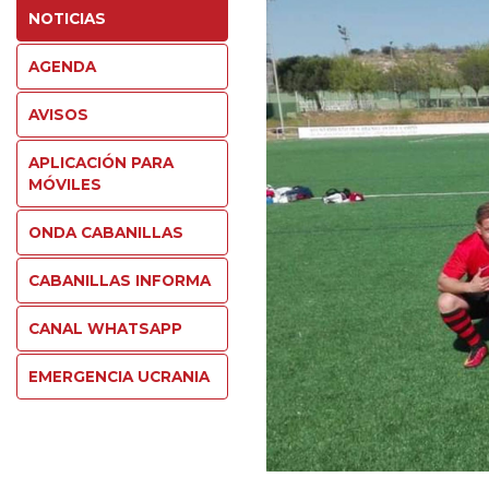
NOTICIAS
AGENDA
AVISOS
APLICACIÓN PARA
MÓVILES
ONDA CABANILLAS
CABANILLAS INFORMA
CANAL WHATSAPP
EMERGENCIA UCRANIA