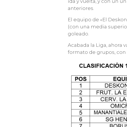
ida y vuelta, y con un ú
anteriores.
El equipo de «El Deskon
(con una media superio
goleado.
Acabada la Liga, ahora 
formato de grupos, con u