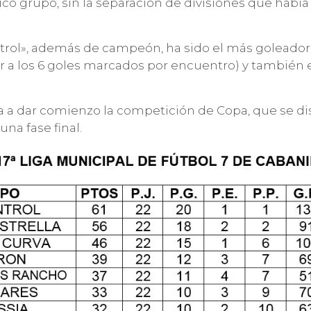
nico grupo, sin la separación de divisiones que habí
trol», además de campeón, ha sido el más goleador 
r a los 6 goles marcados por encuentro) y también
va a dar comienzo la competición de Copa, que se d
na fase final.