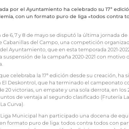
ada por el Ayuntamiento ha celebrado su 17ª edició
demia, con un formato puro de liga «todos contra t
de 6, 7 y 8 de mayo se disputó la última jornada de 
e Cabanillas del Campo, una competición organizad
del Ayuntamiento, que en esta temporada 2021-2022 
 la suspensión de la campaña 2020-2021 con motivo 
a.
, que celebraba la 17ª edición desde su creación, ha
ña El Deskontrol, que ha terminado el campeonato c
e 20 victorias, un empate y una sola derrota, en los 
ntos de ventaja al segundo clasificado (Frutería La 
 La Curva).
a Liga Municipal han participado una docena de equi
en formato puro de liga: todos contra todos con par