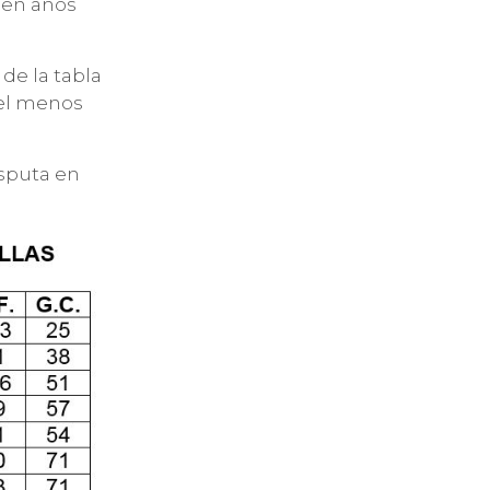
a en años
de la tabla
 el menos
isputa en