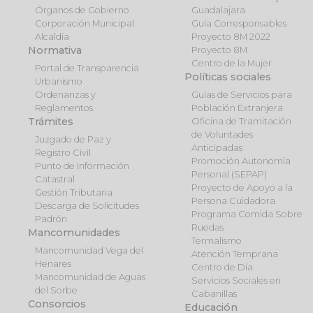
Órganos de Gobierno
Guadalajara
Corporación Municipal
Guía Corresponsables
Alcaldía
Proyecto 8M 2022
Normativa
Proyecto 8M
Centro de la Mujer
Portal de Transparencia
Políticas sociales
Urbanismo
Ordenanzas y
Guías de Servicios para
Reglamentos
Población Extranjera
Trámites
Oficina de Tramitación
de Voluntades
Juzgado de Paz y
Anticipadas
Registro Civil
Promoción Autonomía
Punto de Información
Personal (SEPAP)
Catastral
Proyecto de Apoyo a la
Gestión Tributaria
Persona Cuidadora
Descarga de Solicitudes
Programa Comida Sobre
Padrón
Ruedas
Mancomunidades
Termalismo
Mancomunidad Vega del
Atención Temprana
Henares
Centro de Día
Mancomunidad de Aguas
Servicios Sociales en
del Sorbe
Cabanillas
Consorcios
Educación