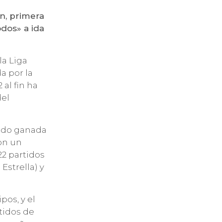
n, primera
odos» a ida
la Liga
a por la
al fin ha
del
 sido ganada
on un
22 partidos
Estrella) y
pos, y el
tidos de