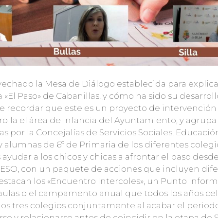
echado la Mesa de Diálogo establecida para explica
El Paso» de Cabanillas, y cómo ha sido su desarrollo
be recordar que este es un proyecto de intervención
olla el área de Infancia del Ayuntamiento, y agrupa
s por la Concejalías de Servicios Sociales, Educació
alumnas de 6º de Primaria de los diferentes colegi
s ayudar a los chicos y chicas a afrontar el paso desde
 ESO, con un paquete de acciones que incluyen dif
, destacan los «Encuentro Intercoles», un Punto Inform
s aulas o el campamento anual que todos los años ce
 los tres colegios conjuntamente al acabar el periodo
se y relacionarse antes de coincidir en la etapa de 