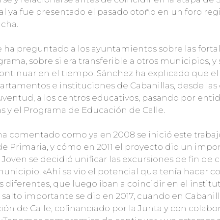
 ya fue presentado el pasado otoño en un foro regi
ncha.
e ha preguntado a los ayuntamientos sobre las fortal
grama, sobre si era transferible a otros municipios, 
continuar en el tiempo. Sánchez ha explicado que e
rtamentos e instituciones de Cabanillas, desde las 
 Juventud, a los centros educativos, pasando por en
s y el Programa de Educación de Calle.
l ha comentado como ya en 2008 se inició este traba
de Primaria, y cómo en 2011 el proyecto dio un impor
oven se decidió unificar las excursiones de fin de c
unicipio. «Ahí se vio el potencial que tenía hacer con
 diferentes, que luego iban a coincidir en el institut
salto importante se dio en 2017, cuando en Cabanilla
n de Calle, cofinanciado por la Junta y con colabor