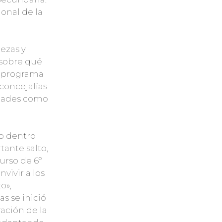
onal de la
ezas y
y sobre qué
l programa
concejalías
tidades como
jo dentro
tante salto,
urso de 6º
vivir a los
o»,
s se inició
ación de la