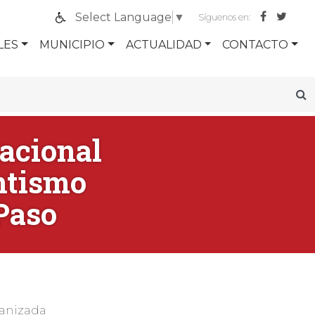
Select Language
▼
Síguenos en:
LES
MUNICIPIO
ACTUALIDAD
CONTACTO
nacional
entismo
 Paso
ganizada