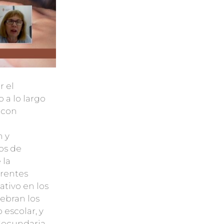
r el
 a lo largo
 con
n y
os de
 la
erentes
ativo en los
lebran los
 escolar, y
Secundaria.