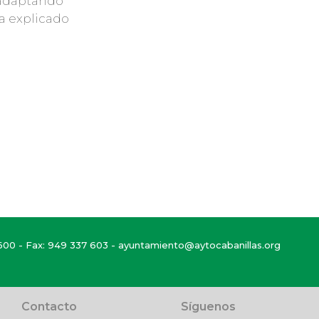
 adaptando
ha explicado
600
- Fax: 949 337 603 -
ayuntamiento@aytocabanillas.org
Contacto
Síguenos