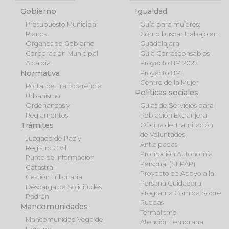
Gobierno
Igualdad
Presupuesto Municipal
Guía para mujeres:
Plenos
Cómo buscar trabajo en
Órganos de Gobierno
Guadalajara
Corporación Municipal
Guía Corresponsables
Alcaldía
Proyecto 8M 2022
Normativa
Proyecto 8M
Centro de la Mujer
Portal de Transparencia
Políticas sociales
Urbanismo
Ordenanzas y
Guías de Servicios para
Reglamentos
Población Extranjera
Trámites
Oficina de Tramitación
de Voluntades
Juzgado de Paz y
Anticipadas
Registro Civil
Promoción Autonomía
Punto de Información
Personal (SEPAP)
Catastral
Proyecto de Apoyo a la
Gestión Tributaria
Persona Cuidadora
Descarga de Solicitudes
Programa Comida Sobre
Padrón
Ruedas
Mancomunidades
Termalismo
Mancomunidad Vega del
Atención Temprana