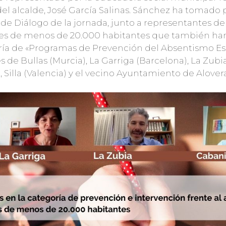
 alcalde, José García Salinas. Sánchez ha tomado 
de Diálogo de la jornada, junto a representantes de 
s de menos de 20.000 habitantes que también han
ía de «Programas de Prevención del Absentismo Esc
es de Bullas (Murcia), La Garriga (Barcelona), La Zubi
 Silla (Valencia) y el vecino Ayuntamiento de Alovera