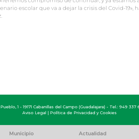
 «Tenemos compromiso de continuar, y ya estamos
nario escolar que va a dejar la crisis del Covid-19», 
.
Pueblo, 1 - 19171 Cabanillas del Campo (Guadalajara) - Tel.:
949 337 
Aviso Legal
|
Política de Privacidad y Cookies
Municipio
Actualidad