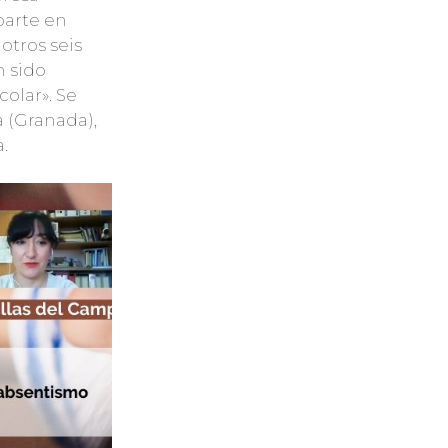
parte en
otros seis
 sido
olar». Se
a (Granada),
.