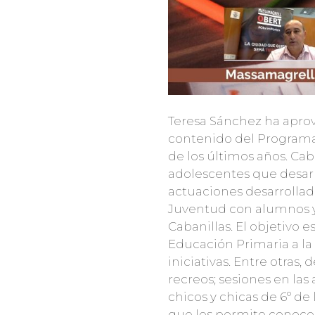
Teresa Sánchez ha aprov
contenido del Programa «
de los últimos años. Ca
adolescentes que desarr
actuaciones desarrollada
Juventud con alumnos y 
Cabanillas. El objetivo e
Educación Primaria a la
iniciativas. Entre otras
recreos; sesiones en la
chicos y chicas de 6º de
que les permite conocer