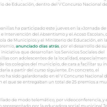
erio de Educación, dentro del V Concurso Nacional 
nillas ha participado este jueves en la «Jornada d
 e Intervención del Absentismo y el Acoso Escolar»,
ola de Municipios y el Ministerio de Educación, en l
 premio,
anunciado días atrás
, por el desarrollo de 
iniciativa que desarrollan los Servicios Sociales del
las con adolescentes de la localidad, especialment
e los colegios del municipio, de cara a facilitar su 
aria a partir del curso siguiente. En concreto, el
ro ha sido galardonado en el V Concurso Nacional 
en el que se entregaban un total de 25 premios a mu
ollado de modo telemático, por videoconferencia, y 
 representado por la educadora social municipal T