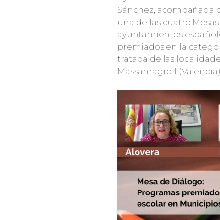
Sánchez, acompañada del
una de las cuatro Mesas 
ayuntamientos españole
premiados en la categor
trataba de las localidad
Massamagrell (Valencia),