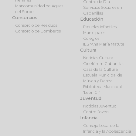
Henares
Centro de Día
Mancomunidad de Aguas
Servicios Sociales en
del Sorbe
Cabanillas
Consorcios
Educación
Consorcio de Residuos
Escuelas Infantiles
Consorcio de Bomberos
Municipales
Colegios
IES 'Ana María Matute'
Cultura
Noticias Cultura
Cinefórum Cabanillas
Casa de la Cultura
Escuela Municipal de
Música y Danza
Biblioteca Municipal
'León Gil'
Juventud
Noticias Juventud
Centro Joven
Infancia
Consejo Local de la
Infancia y la Adolescencia