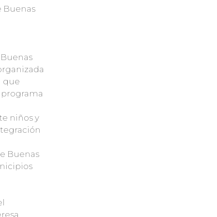
de Buenas
e Buenas
 organizada
a que
su programa
e niños y
integración
de Buenas
nicipios
el
eresa