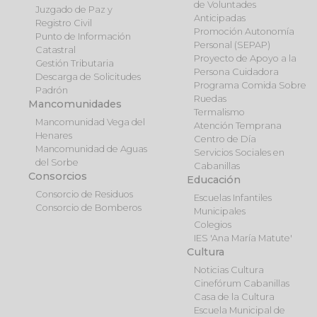
de Voluntades
Juzgado de Paz y
Anticipadas
Registro Civil
Promoción Autonomía
Punto de Información
Personal (SEPAP)
Catastral
Proyecto de Apoyo a la
Gestión Tributaria
Persona Cuidadora
Descarga de Solicitudes
Programa Comida Sobre
Padrón
Ruedas
Mancomunidades
Termalismo
Mancomunidad Vega del
Atención Temprana
Henares
Centro de Día
Mancomunidad de Aguas
Servicios Sociales en
del Sorbe
Cabanillas
Consorcios
Educación
Consorcio de Residuos
Escuelas Infantiles
Consorcio de Bomberos
Municipales
Colegios
IES 'Ana María Matute'
Cultura
Noticias Cultura
Cinefórum Cabanillas
Casa de la Cultura
Escuela Municipal de