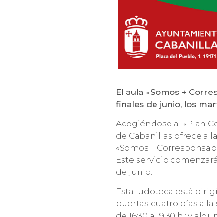
El aula «Somos + Corre
finales de junio, los ma
Acogiéndose al «Plan Co
de Cabanillas ofrece a l
«Somos + Corresponsable
Este servicio comenzará 
de junio.
Esta ludoteca está dirigi
puertas cuatro días a la
de 16:30 a 19:30 h.; y al