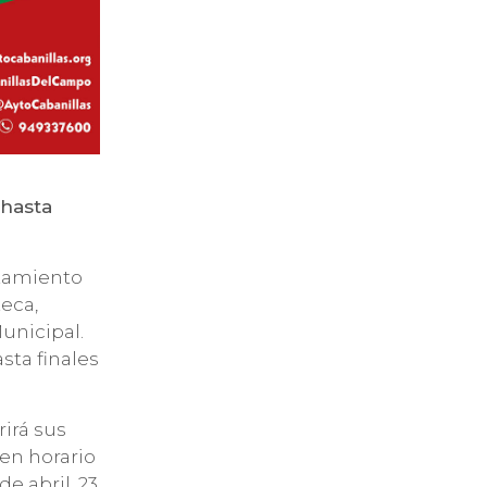
 hasta
n
ntamiento
teca,
unicipal.
sta finales
rirá sus
 en horario
de abril, 23