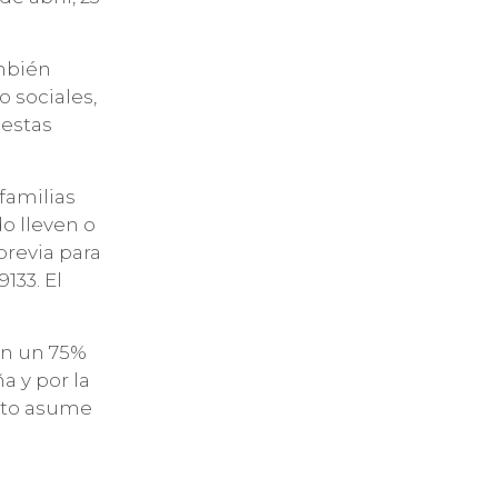
ambién
o sociales,
 estas
 familias
o lleven o
previa para
133. El
en un 75%
a y por la
nto asume