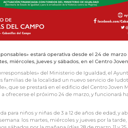
sponsables» estará operativa desde el 24 de marzo
rtes, miércoles, jueves y sábados, en el Centro Jove
rresponsables» del Ministerio de Igualdad, el Ayu
as familias de la localidad un nuevo servicio de ludo
», que se prestará en el edificio del Centro Joven M
a ofrecerse el próximo 24 de marzo, y funcionará ha
da para niños y niñas de 3 a 12 de años de edad, y ab
 semana: los martes, miércoles y jueves por la tarde,
gunos sábados por la mañana (días 28 de marzo, 11 y 25 