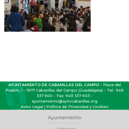
AYUNTAMIENTO DE CABANILLAS DEL CAMPO
- Plaza del
Pueblo, 1 - 19171 Cabanillas del Campo (Guadalajara) - Tel.:
949
337 600
- Fax: 949 337 603 -
ayuntamiento@aytocabanillas.org
Aviso Legal
|
Política de Privacidad y Cookies
Ayuntamiento