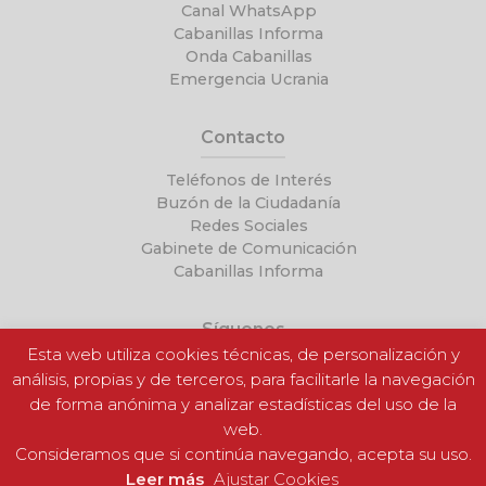
Canal WhatsApp
Cabanillas Informa
Onda Cabanillas
Emergencia Ucrania
Contacto
Teléfonos de Interés
Buzón de la Ciudadanía
Redes Sociales
Gabinete de Comunicación
Cabanillas Informa
Síguenos
Esta web utiliza cookies técnicas, de personalización y
análisis, propias y de terceros, para facilitarle la navegación
de forma anónima y analizar estadísticas del uso de la
web.
Consideramos que si continúa navegando, acepta su uso.
Leer más
Ajustar Cookies